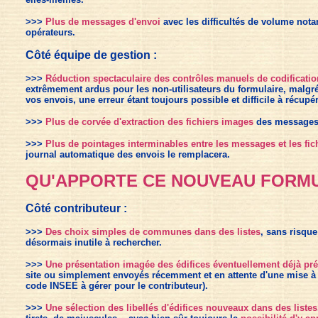
>>>
Plus de messages d'envoi
avec les difficultés de volume nota
opérateurs.
Côté équipe de gestion :
>>>
Réduction spectaculaire des contrôles
manuels
de codificatio
extrêmement ardus pour les non-utilisateurs du formulaire, malgré
vos envois, une erreur étant toujours possible et difficile à récupé
>>>
Plus de corvée d'extraction des fichiers images
des messages 
>>>
Plus de pointages interminables entre les messages et les fich
journal automatique des envois le remplacera.
QU'APPORTE CE NOUVEAU FORMU
Côté contributeur :
>>>
Des choix simples de communes dans des listes
, sans risqu
désormais inutile à rechercher.
>>>
Une p
résentation imagée des édifices éventuellement déjà prés
site ou simplement envoyés récemment et en attente d'une mise à jo
code INSEE à gérer pour le contributeur).
>>>
Une s
élection des libellés d'édifices nouveaux dans des listes