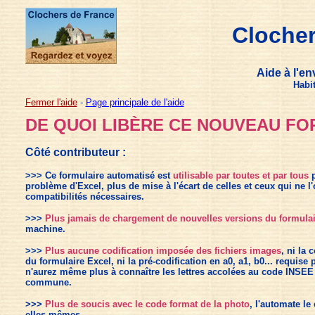
Clocher
Aide à l'en
Habi
Fermer l'aide
-
Page principale de l'aide
DE QUOI LIBÈRE CE NOUVEAU FO
Côté contributeur :
>>> Ce formulaire automatisé est
utilisable par toutes et par tous
p
problème d'Excel, plus de mise à l'écart de celles et ceux qui ne l
compatibilités nécessaires.
>>>
Plus jamais de chargement de nouvelles versions du formulai
machine.
>>>
Plus aucune codification imposée des fichiers images
, ni la 
du formulaire Excel, ni la pré-codification en a0, a1, b0... requise 
n'aurez même plus à connaître les lettres accolées au code INSEE
commune.
>>>
Plus de soucis avec le code format de la photo
, l'automate l
elles-mêmes.