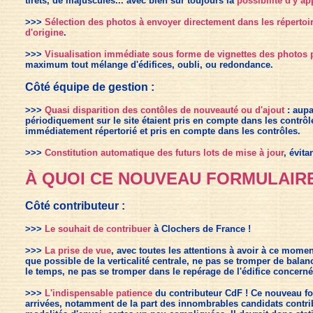
tirets, de majuscules... avec bien sûr toujours la
possibilité d'y 
>>>
Sélection des photos à envoyer directement dans les répertoir
d'origine
.
>>>
Visualisation immédiate sous forme de vignettes des photos p
maximum tout mélange d'édifices, oubli, ou redondance.
Côté équipe de gestion :
>>>
Quasi disparition des contôles de nouveauté ou d'ajout
: aupa
périodiquement sur le site étaient pris en compte dans les contrôl
immédiatement répertorié et pris en compte dans les contrôles.
>>>
Constitution automatique des futurs lots de mise à jour
, évita
À QUOI CE NOUVEAU FORMULAIRE 
Côté contributeur :
>>>
Le souhait de contribuer
à Clochers de France !
>>>
La prise de vue
, avec toutes les attentions à avoir à ce momen
que possible de la verticalité centrale, ne pas se tromper de bala
le temps, ne pas se tromper dans le repérage de l'édifice concerné 
>>>
L'indispensable patience
du contributeur CdF ! Ce nouveau fo
arrivées, notamment de la part des innombrables candidats contrib