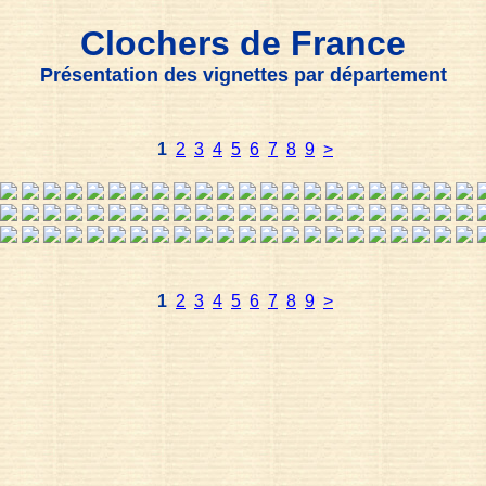
Clochers de France
Présentation des vignettes par département
1
2
3
4
5
6
7
8
9
>
1
2
3
4
5
6
7
8
9
>