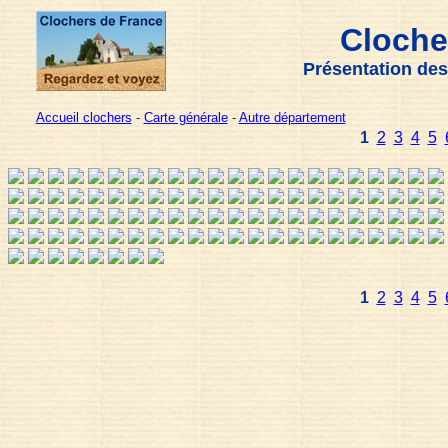
Cloche
Présentation des
Accueil clochers
-
Carte générale
-
Autre département
1
2
3
4
5
1
2
3
4
5