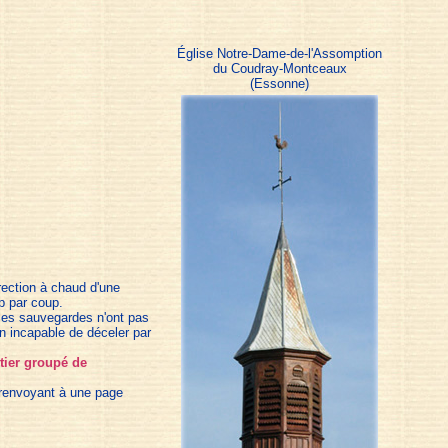
Église Notre-Dame-de-l'Assomption
du Coudray-Montceaux
(Essonne)
rrection à chaud d'une
p par coup.
les sauvegardes n'ont pas
ien incapable de déceler par
ntier groupé de
" renvoyant à une page