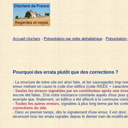
Accueil clochers
-
Présentation par ordre alphabétique
-
Présentation 
Pourquoi des errata plutôt que des corrections ?
- La structure de notre site est ainsi faite, et les sauvegardes trop n
erreur mettant en cause le code d'un édifice (code INSEE + caractères
-
Seules les erreurs signalées par un contributeur après une mise
encore été faites. D'où notre insistance constante auprès d'eux pour qu'
exemple que, finalement, un édifice a été affecté à la commune voisine 
-
Toutes les autres erreurs
, signalées à plus long terme par les contr
corrections du site
.
- Dans un premier temps, dès le signalement d'une erreur
, il est donc
recensant tous les errata signalés depuis le dernier train de modificat