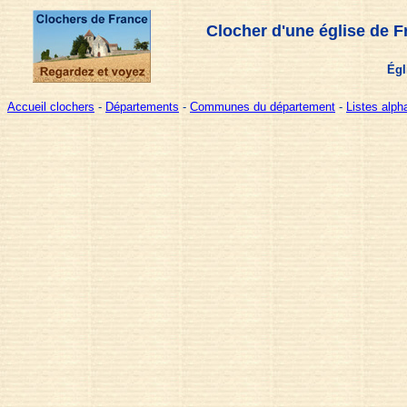
Clocher d'une église de F
Égl
Accueil clochers
-
Départements
-
Communes du département
-
Listes alp