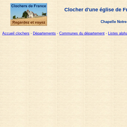
Clocher d'une église de F
Chapelle Notre
Accueil clochers
-
Départements
-
Communes du département
-
Listes alp