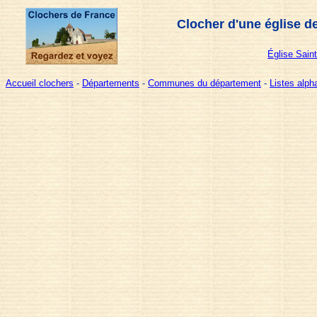
Clocher d'une église d
Église Sain
Accueil clochers
-
Départements
-
Communes du département
-
Listes alp