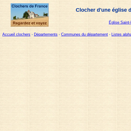
Clocher d'une église 
Église Saint-
Accueil clochers
-
Départements
-
Communes du département
-
Listes alp