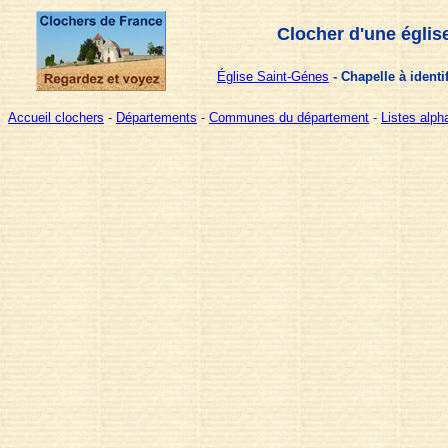
Clocher d'une églis
Église Saint-Génes
- Chapelle à identi
Accueil clochers
-
Départements
-
Communes du département
-
Listes alp