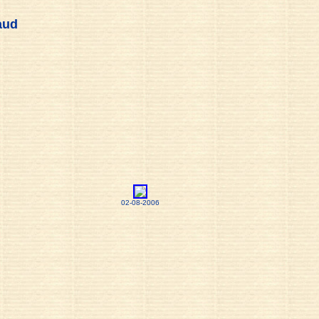
aud
02-08-2006