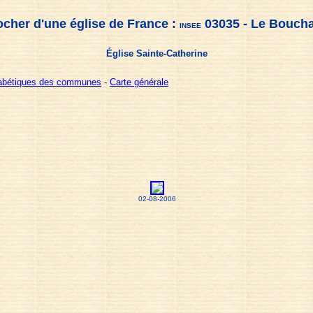
ocher d'une église de France :
03035 - Le Bouch
INSEE
Église Sainte-Catherine
habétiques des communes
-
Carte générale
02-08-2006