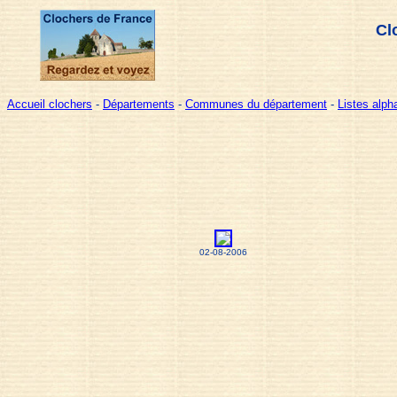
Cl
Accueil clochers
-
Départements
-
Communes du département
-
Listes alp
02-08-2006