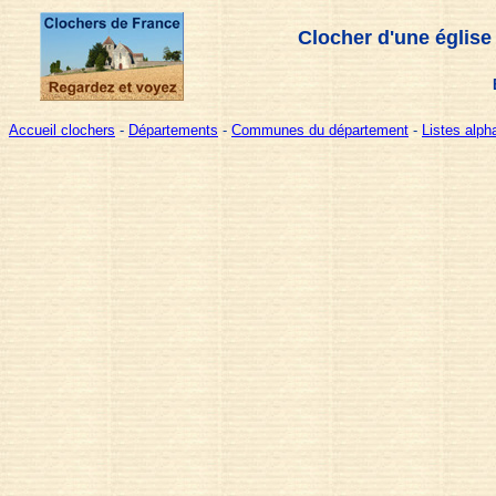
Clocher d'une église
Accueil clochers
-
Départements
-
Communes du département
-
Listes alp