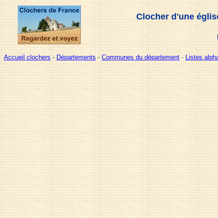
Clocher d'une églis
Accueil clochers
-
Départements
-
Communes du département
-
Listes alp