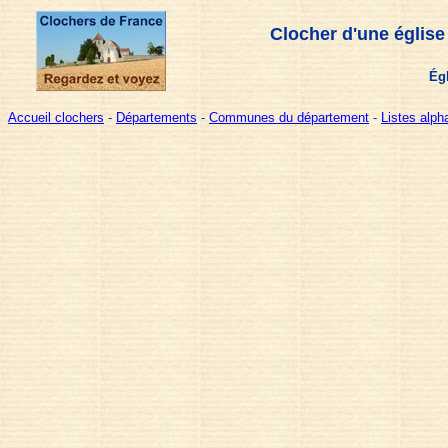
Clocher d'une église
Ég
Accueil clochers
-
Départements
-
Communes du département
-
Listes alp