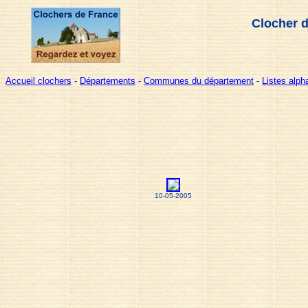
Clocher d
Accueil clochers
-
Départements
-
Communes du département
-
Listes alp
10-05-2005