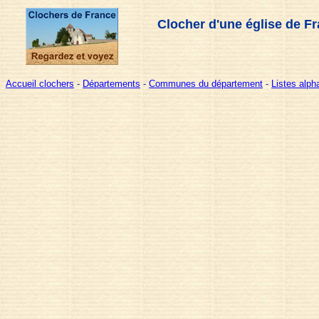
Clocher d'une église de F
Accueil clochers
-
Départements
-
Communes du département
-
Listes alp