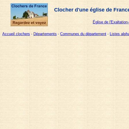
Clocher d'une église de Franc
Église de l'Exaltation
Accueil clochers
-
Départements
-
Communes du département
-
Listes alp