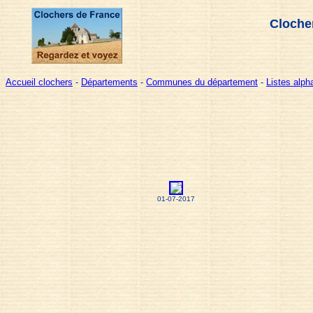
Clocher
Accueil clochers
-
Départements
-
Communes du département
-
Listes alp
01-07-2017