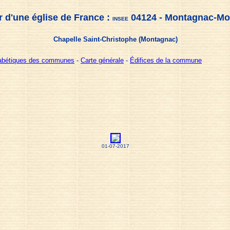
 d'une église de France :
04124 - Montagnac-Mo
INSEE
Chapelle Saint-Christophe (Montagnac)
habétiques des communes
-
Carte générale
-
Édifices de la commune
01-07-2017