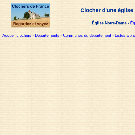
Clocher d'une église
Église Notre-Dame -
Ég
Accueil clochers
-
Départements
-
Communes du département
-
Listes alp