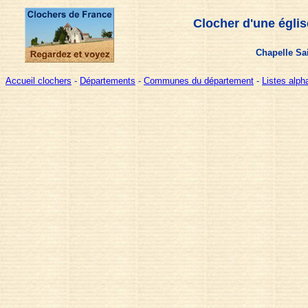
Clocher d'une églis
Chapelle Sai
Accueil clochers
-
Départements
-
Communes du département
-
Listes alp