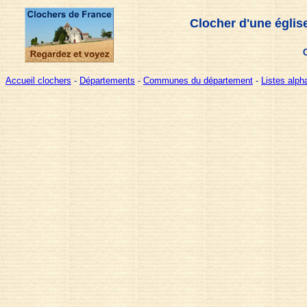
Clocher d'une églis
Accueil clochers
-
Départements
-
Communes du département
-
Listes alp