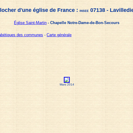
locher d'une église de France :
07138 - Lavilledi
INSEE
Église Saint-Martin
- Chapelle Notre-Dame-de-Bon-Secours
habétiques des communes
-
Carte générale
Mars 2014