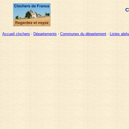
C
Accueil clochers
-
Départements
-
Communes du département
-
Listes alp