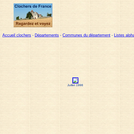
Accueil clochers
-
Départements
-
Communes du département
-
Listes alp
Juillet 1998