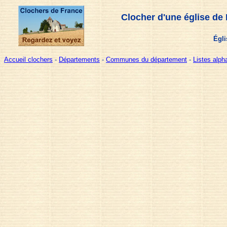
Clocher d'une église de
Égli
Accueil clochers
-
Départements
-
Communes du département
-
Listes alp