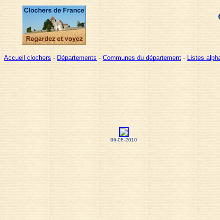
Accueil clochers
-
Départements
-
Communes du département
-
Listes alp
06-08-2010