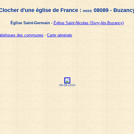
Clocher d'une église de France :
08089 - Buzanc
INSEE
Église Saint-Germain -
Église Saint-Nicolas (Sivry-lès-Buzancy)
habétiques des communes
-
Carte générale
06-08-2010