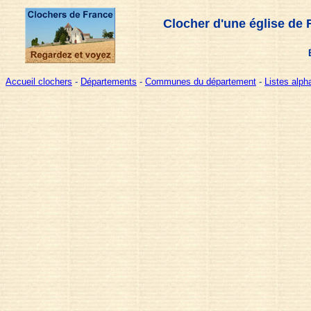
Clocher d'une église de 
Accueil clochers
-
Départements
-
Communes du département
-
Listes alp