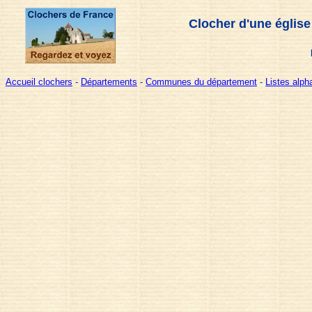
Clocher d'une église
Accueil clochers
-
Départements
-
Communes du département
-
Listes alp