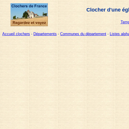
Clocher d'une ég
Temp
Accueil clochers
-
Départements
-
Communes du département
-
Listes alp