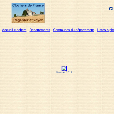
Cl
Accueil clochers
-
Départements
-
Communes du département
-
Listes alp
Octobre 2012