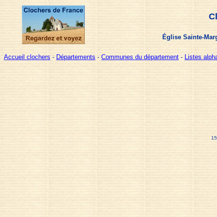
C
Église Sainte-Mar
Accueil clochers
-
Départements
-
Communes du département
-
Listes alp
15