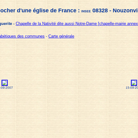
locher d'une église de France :
08328 - Nouzonvi
INSEE
guerite -
Chapelle de la Nativité dite aussi Notre-Dame [chapelle-mairie annexe
habétiques des communes
-
Carte générale
-09-2007
15-09-2