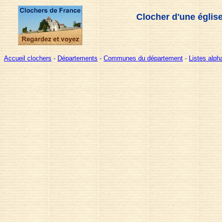
Clocher d'une églis
Accueil clochers
-
Départements
-
Communes du département
-
Listes alp