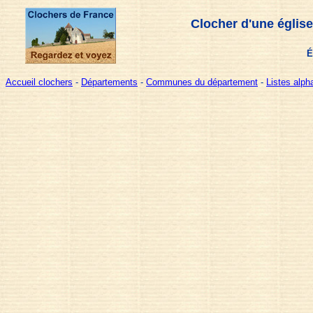
Clocher d'une églis
É
Accueil clochers
-
Départements
-
Communes du département
-
Listes alp