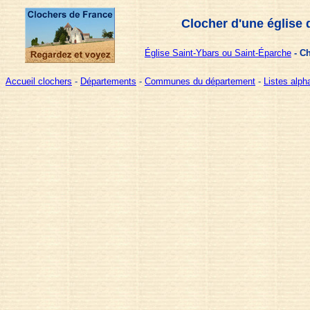
Clocher d'une église 
Église Saint-Ybars ou Saint-Éparche
- Ch
Accueil clochers
-
Départements
-
Communes du département
-
Listes alp