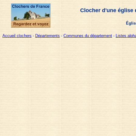
Clocher d'une église 
Églis
Accueil clochers
-
Départements
-
Communes du département
-
Listes alp