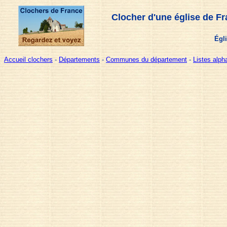
Clocher d'une église de F
Égli
Accueil clochers
-
Départements
-
Communes du département
-
Listes alp