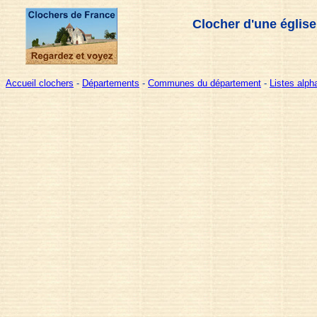
Clocher d'une église
Accueil clochers
-
Départements
-
Communes du département
-
Listes alp