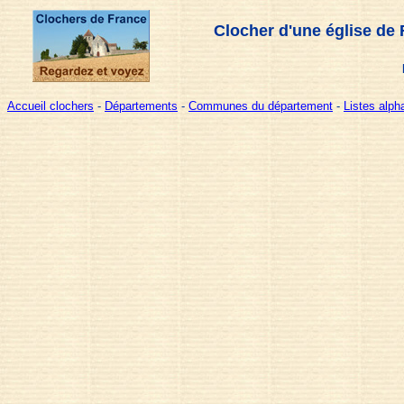
Clocher d'une église de 
Accueil clochers
-
Départements
-
Communes du département
-
Listes alp