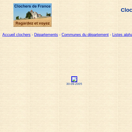
Cloc
Accueil clochers
-
Départements
-
Communes du département
-
Listes alp
30-09-2005