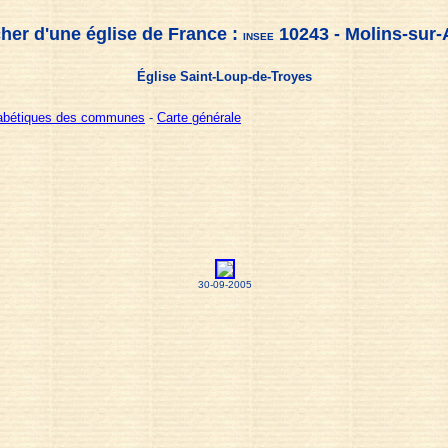
her d'une église de France :
10243 - Molins-sur
INSEE
Église Saint-Loup-de-Troyes
habétiques des communes
-
Carte générale
30-09-2005