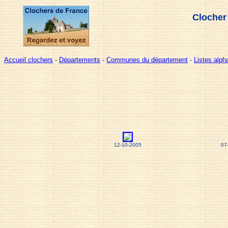
Clocher
Accueil clochers
-
Départements
-
Communes du département
-
Listes alp
12-10-2005
07