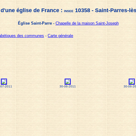
 d'une église de France :
10358 - Saint-Parres-lè
INSEE
Église Saint-Parre -
Chapelle de la maison Saint-Joseph
habétiques des communes
-
Carte générale
-07-2011
30-06-2011
30-06-2