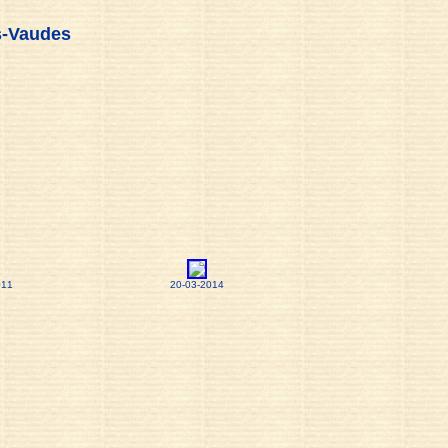
s-Vaudes
011
20-03-2014