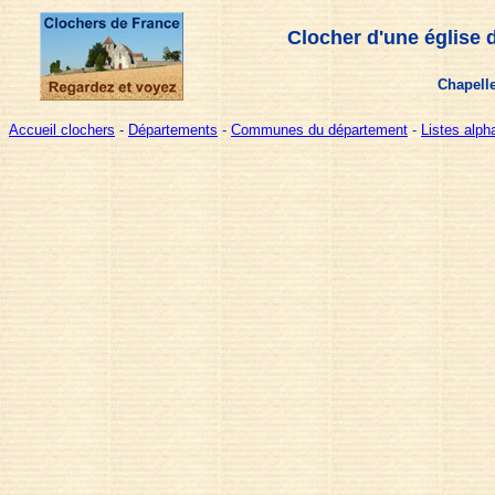
Clocher d'une église 
Chapell
Accueil clochers
-
Départements
-
Communes du département
-
Listes alp