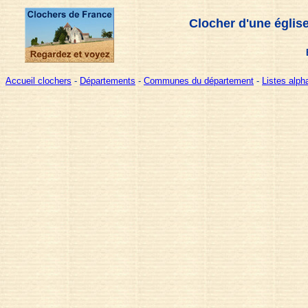
Clocher d'une églis
Accueil clochers
-
Départements
-
Communes du département
-
Listes alp