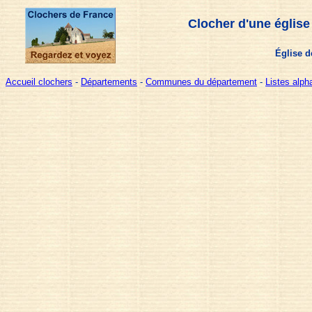
Clocher d'une église
Église d
Accueil clochers
-
Départements
-
Communes du département
-
Listes alp