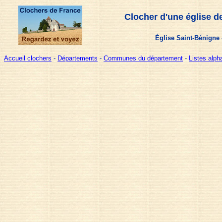
Clocher d'une église d
Église Saint-Bénigne
Accueil clochers
-
Départements
-
Communes du département
-
Listes alp