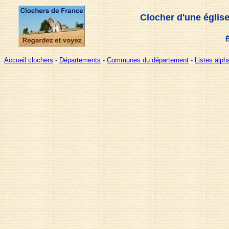
Clocher d'une églis
É
Accueil clochers
-
Départements
-
Communes du département
-
Listes alp