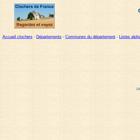
Accueil clochers
-
Départements
-
Communes du département
-
Listes alp
23