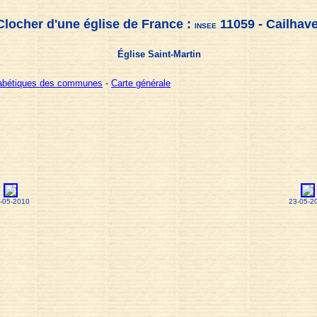
Clocher d'une église de France :
11059 - Cailhave
INSEE
Église Saint-Martin
habétiques des communes
-
Carte générale
-05-2010
23-05-2