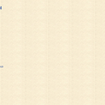
l
010