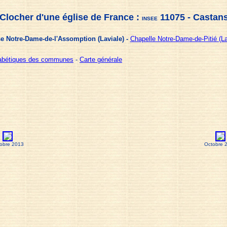
Clocher d'une église de France :
11075 - Castan
INSEE
se Notre-Dame-de-l'Assomption (Laviale) -
Chapelle Notre-Dame-de-Pitié (La
habétiques des communes
-
Carte générale
obre 2013
Octobre 