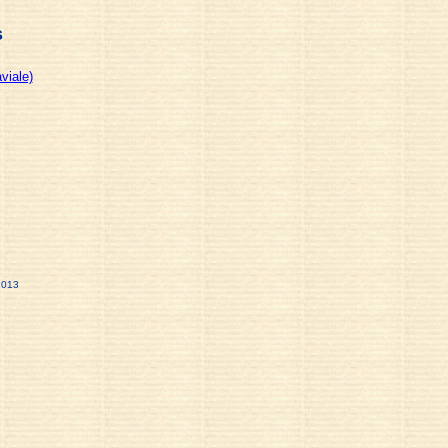
s
viale)
2013