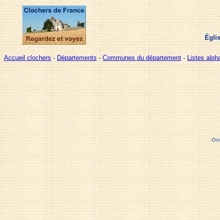
Égli
Accueil clochers
-
Départements
-
Communes du département
-
Listes alp
Oct