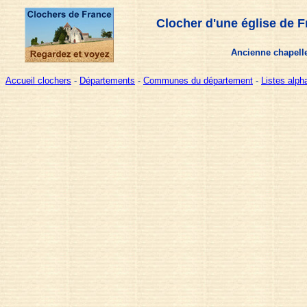
Clocher d'une église de F
Ancienne chapelle
Accueil clochers
-
Départements
-
Communes du département
-
Listes alp