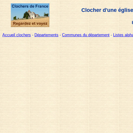
Clocher d'une églis
Accueil clochers
-
Départements
-
Communes du département
-
Listes alp