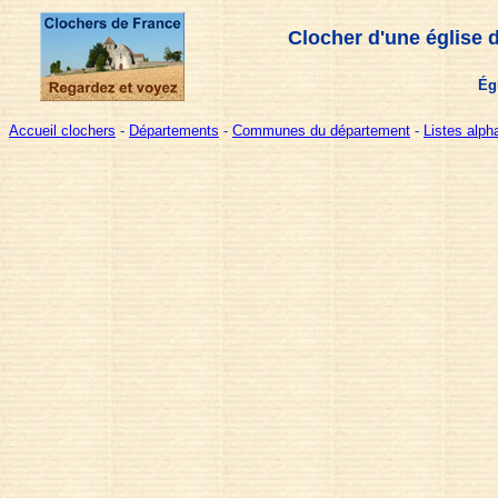
Clocher d'une église 
Ég
Accueil clochers
-
Départements
-
Communes du département
-
Listes alp