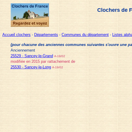
Clochers de 
Accueil clochers
-
Départements
-
Communes du département
-
Listes alp
(pour chacune des anciennes communes suivantes s'ouvre une page 
Anciennement
25529 - Sancey-le-Grand
A-19/02
modifiée en 2015 par rattachement de
25530 - Sancey-le-Long
A-19/02