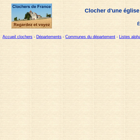
Clocher d'une église
É
Accueil clochers
-
Départements
-
Communes du département
-
Listes alp